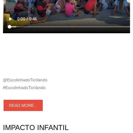
@EscolinhadoTioVando
#EscolinhadoTioVando
READ MORE...
IMPACTO INFANTIL