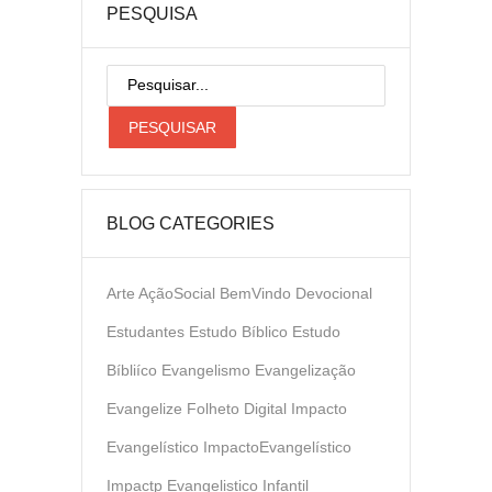
PESQUISA
BLOG CATEGORIES
Arte
AçãoSocial
BemVindo
Devocional
Estudantes
Estudo Bíblico
Estudo
Bíbliíco
Evangelismo
Evangelização
Evangelize
Folheto Digital
Impacto
Evangelístico
ImpactoEvangelístico
Impactp Evangelistico
Infantil