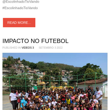
@EscolinhadoTioVando
#EscolinhadoTioVando
READ MORE...
IMPACTO NO FUTEBOL
PUBLISHED IN
VIDEOS 3
SETEMBRO 3 2022