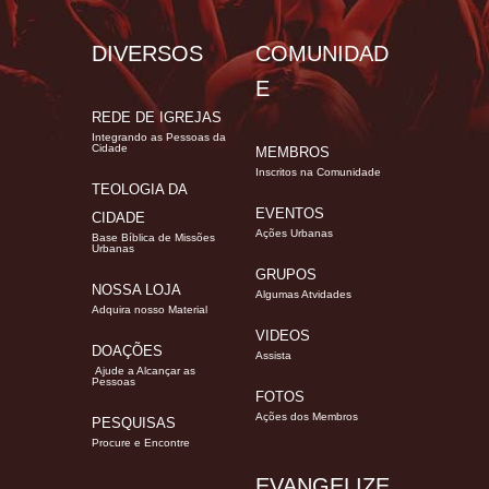
DIVERSOS
COMUNIDAD
E
REDE DE IGREJAS
Integrando as Pessoas da
Cidade
MEMBROS
Inscritos na Comunidade
TEOLOGIA DA
EVENTOS
CIDADE
Ações Urbanas
Base Bíblica de Missões
Urbanas
GRUPOS
NOSSA LOJA
Algumas Atvidades
Adquira nosso Material
VIDEOS
DOAÇÕES
Assista
Ajude a Alcançar as
Pessoas
FOTOS
Ações dos Membros
PESQUISAS
Procure e Encontre
EVANGELIZE