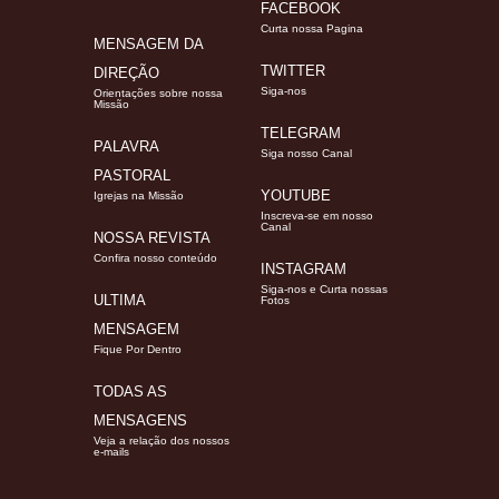
FACEBOOK
Curta nossa Pagina
MENSAGEM DA
TWITTER
DIREÇÃO
Siga-nos
Orientações sobre nossa
Missão
TELEGRAM
PALAVRA
Siga nosso Canal
PASTORAL
YOUTUBE
Igrejas na Missão
Inscreva-se em nosso
Canal
NOSSA REVISTA
Confira nosso conteúdo
INSTAGRAM
Siga-nos e Curta nossas
ULTIMA
Fotos
MENSAGEM
Fique Por Dentro
TODAS AS
MENSAGENS
Veja a relação dos nossos
e-mails