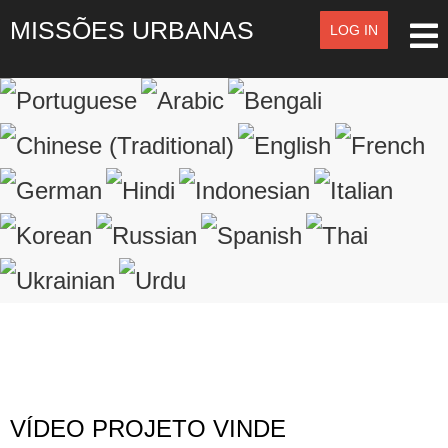
MISSÕES URBANAS
LOG IN
LOG IN
OR
SIGN UP
Registre-se
LOGIN
Lembrar de Mim
Esqueceu o nome de usuário?
Esqueceu a senha?
VÍDEO PROJETO VINDE