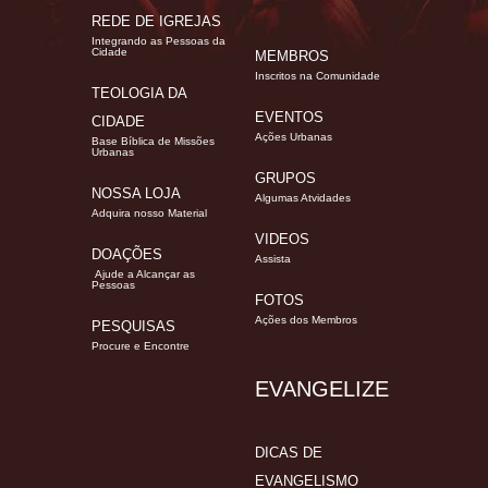
REDE DE IGREJAS
Integrando as Pessoas da
Cidade
MEMBROS
Inscritos na Comunidade
TEOLOGIA DA
EVENTOS
CIDADE
Ações Urbanas
Base Bíblica de Missões
Urbanas
GRUPOS
NOSSA LOJA
Algumas Atvidades
Adquira nosso Material
VIDEOS
DOAÇÕES
Assista
Ajude a Alcançar as
Pessoas
FOTOS
Ações dos Membros
PESQUISAS
Procure e Encontre
EVANGELIZE
DICAS DE
EVANGELISMO