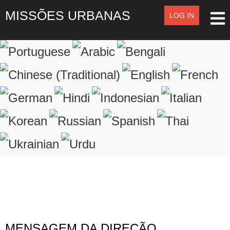
MISSÕES URBANAS
LOG IN
LOG IN
OR
SIGN UP
Registre-se
LOGIN
Lembrar de Mim
Esqueceu o nome de usuário?
Esqueceu a senha?
MENSAGEM DA DIREÇÃO