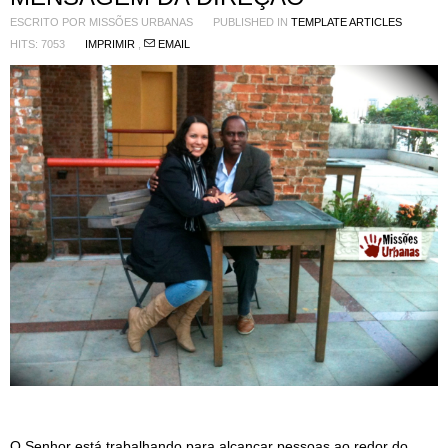
ESCRITO POR
MISSÕES URBANAS
PUBLISHED IN
TEMPLATE ARTICLES
HITS: 7053
IMPRIMIR
,
EMAIL
O Senhor está trabalhando para alcançar pessoas ao redor do