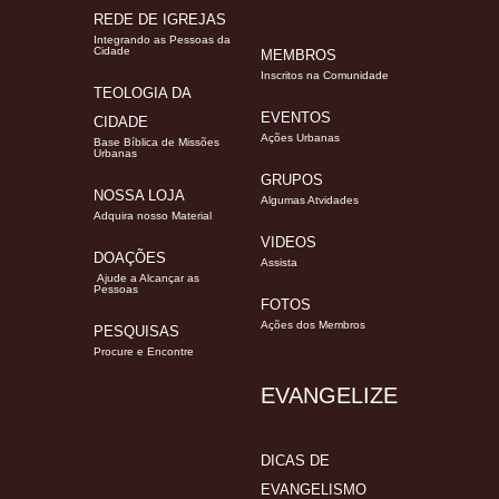
REDE DE IGREJAS
Integrando as Pessoas da
Cidade
MEMBROS
Inscritos na Comunidade
TEOLOGIA DA
EVENTOS
CIDADE
Ações Urbanas
Base Bíblica de Missões
Urbanas
GRUPOS
NOSSA LOJA
Algumas Atvidades
Adquira nosso Material
VIDEOS
DOAÇÕES
Assista
Ajude a Alcançar as
Pessoas
FOTOS
Ações dos Membros
PESQUISAS
Procure e Encontre
EVANGELIZE
DICAS DE
EVANGELISMO