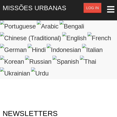
MISSÕES URBANAS
LOG IN
LOG IN
OR
SIGN UP
Registre-se
LOGIN
Lembrar de Mim
Esqueceu o nome de usuário?
Esqueceu a senha?
NEWSLETTERS