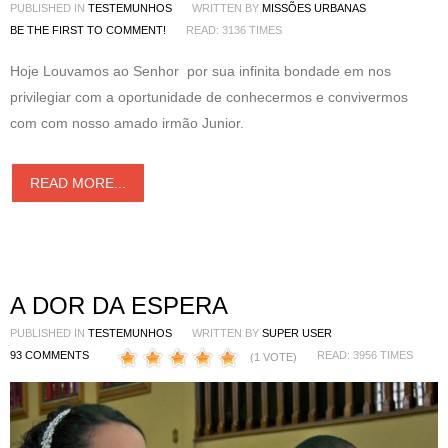
PUBLISHED IN
TESTEMUNHOS
WRITTEN BY
MISSÕES URBANAS
BE THE FIRST TO COMMENT!
READ: 3136 TIMES
Hoje Louvamos ao Senhor por sua infinita bondade em nos
privilegiar com a oportunidade de conhecermos e convivermos
com com nosso amado irmão Junior.
READ MORE...
A DOR DA ESPERA
PUBLISHED IN
TESTEMUNHOS
WRITTEN BY
SUPER USER
93 COMMENTS
READ: 3956 TIMES
(1 VOTE)