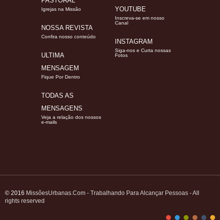
PASTORAL
YOUTUBE
Igrejas na Missão
Inscreva-se em nosso
Canal
NOSSA REVISTA
Confira nosso conteúdo
INSTAGRAM
Siga-nos e Curta nossas
ULTIMA
Fotos
MENSAGEM
Fique Por Dentro
TODAS AS
MENSAGENS
Veja a relação dos nossos
e-mails
© 2016
MissõesUrbanas.Com - Trabalhando Para Alcançar Pessoas - All
rights reserved