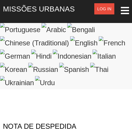
MISSÕES URBANAS
LOG IN
LOG IN
OR
SIGN UP
Registre-se
LOGIN
Lembrar de Mim
Esqueceu o nome de usuário?
Esqueceu a senha?
NOTA DE DESPEDIDA