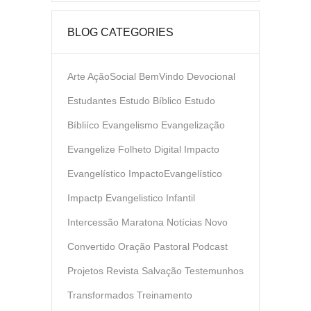
BLOG CATEGORIES
Arte
AçãoSocial
BemVindo
Devocional
Estudantes
Estudo Bíblico
Estudo
Bíbliíco
Evangelismo
Evangelização
Evangelize
Folheto Digital
Impacto
Evangelístico
ImpactoEvangelístico
Impactp Evangelistico
Infantil
Intercessão
Maratona
Notícias
Novo
Convertido
Oração
Pastoral
Podcast
Projetos
Revista
Salvação
Testemunhos
Transformados
Treinamento