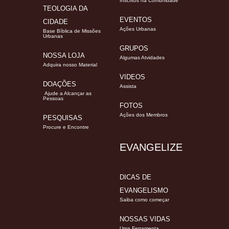
Inscritos na Comunidade
TEOLOGIA DA
EVENTOS
CIDADE
Ações Urbanas
Base Bíblica de Missões
Urbanas
GRUPOS
NOSSA LOJA
Algumas Atvidades
Adquira nosso Material
VIDEOS
DOAÇÕES
Assista
Ajude a Alcançar as
Pessoas
FOTOS
Ações dos Membros
PESQUISAS
Procure e Encontre
EVANGELIZE
DICAS DE
EVANGELISMO
Saiba como começar
NOSSAS VIDAS
Uma Ferramenta