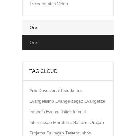
Treinamentos
Video
Ore
Ore
TAG CLOUD
Arte
Devocional
Estudantes
Evangelismo
Evangelização
Evangelize
Impacto Evangelístico
Infantil
Intercessão
Maratona
Notícias
Oração
Projetos
Salvação
Testemunhos