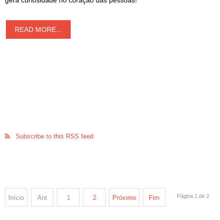
gera curiosidade no coração das pessoas!
READ MORE...
Subscribe to this RSS feed
Página 1 de 2
Início
Ant
1
2
Próximo
Fim