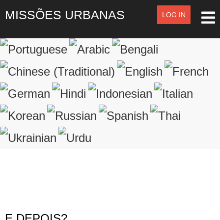
MISSÕES URBANAS
LOG IN
LOG IN
OR
SIGN UP
Registre-se
LOGIN
Lembrar de Mim
Esqueceu o nome de usuário?
Esqueceu a senha?
E DEPOIS?