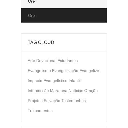
Ore
Ore
TAG CLOUD
Arte
Devocional
Estudantes
Evangelismo
Evangelização
Evangelize
Impacto Evangelístico
Infantil
Intercessão
Maratona
Notícias
Oração
Projetos
Salvação
Testemunhos
Treinamentos