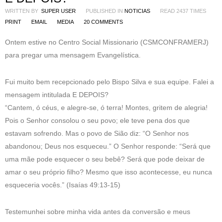
WRITTEN BY
SUPER USER
PUBLISHED IN
NOTICIAS
READ 2437 TIMES
PRINT
EMAIL
MEDIA
20
COMMENTS
Ontem estive no Centro Social Missionario (CSMCONFRAMERJ)
para pregar uma mensagem Evangelística.
Fui muito bem recepcionado pelo Bispo Silva e sua equipe. Falei a
mensagem intitulada E DEPOIS?
“Cantem, ó céus, e alegre-se, ó terra! Montes, gritem de alegria!
Pois o Senhor consolou o seu povo; ele teve pena dos que
estavam sofrendo. Mas o povo de Sião diz: “O Senhor nos
abandonou; Deus nos esqueceu.” O Senhor responde: “Será que
uma mãe pode esquecer o seu bebê? Será que pode deixar de
amar o seu próprio filho? Mesmo que isso acontecesse, eu nunca
esqueceria vocês.” (Isaías‬ ‭49:13-15‬)
Testemunhei sobre minha vida antes da conversão e meus