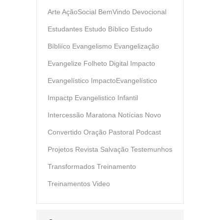
Arte
AçãoSocial
BemVindo
Devocional
Estudantes
Estudo Bíblico
Estudo
Bíbliíco
Evangelismo
Evangelização
Evangelize
Folheto Digital
Impacto
Evangelístico
ImpactoEvangelístico
Impactp Evangelistico
Infantil
Intercessão
Maratona
Notícias
Novo
Convertido
Oração
Pastoral
Podcast
Projetos
Revista
Salvação
Testemunhos
Transformados
Treinamento
Treinamentos
Video