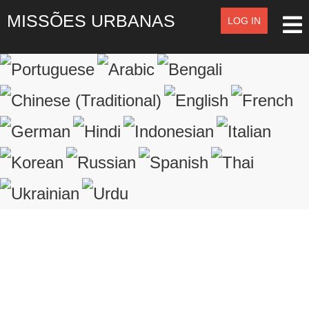
MISSÕES URBANAS
LOG IN
LOG IN
OR
SIGN UP
Registre-se
LOGIN
Lembrar de Mim
Esqueceu o nome de usuário?
Esqueceu a senha?