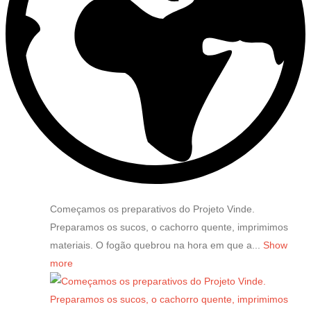
Começamos os preparativos do Projeto Vinde.
Preparamos os sucos, o cachorro quente, imprimimos
materiais. O fogão quebrou na hora em que a...
Show
more