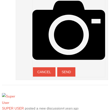
CANCEL
SEND
SUPER USER
posted a new discussion
4 years ago