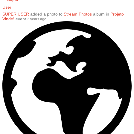
SUPER USER
added a photo to
Stream Photos
album in
Projeto
Vinde!
event
3 years ago