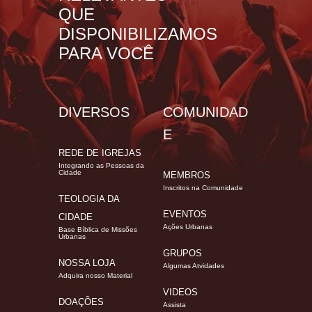
QUE
DISPONIBILIZAMOS
PARA VOCÊ
DIVERSOS
COMUNIDAD
E
REDE DE IGREJAS
Integrando as Pessoas da
Cidade
MEMBROS
Inscritos na Comunidade
TEOLOGIA DA
EVENTOS
CIDADE
Ações Urbanas
Base Bíblica de Missões
Urbanas
GRUPOS
NOSSA LOJA
Algumas Atvidades
Adquira nosso Material
VIDEOS
DOAÇÕES
Assista