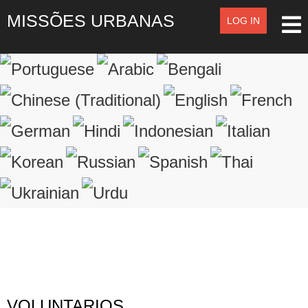
MISSÕES URBANAS
LOG IN
LOG IN
OR
SIGN UP
Registre-se
LOGIN
Lembrar de Mim
Esqueceu o nome de usuário?
Esqueceu a senha?
VOLUNTARIOS