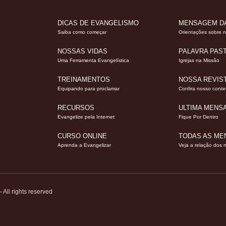
DICAS DE EVANGELISMO
MENSAGEM D
Saiba como começar
Orientações sobre 
NOSSAS VIDAS
PALAVRA PAS
Uma Ferramenta Evangelística
Igrejas na Missão
TREINAMENTOS
NOSSA REVIS
Equipando para proclamar
Confira nosso cont
RECURSOS
ULTIMA MEN
Evangelize pela Internet
Fique Por Dentro
CURSO ONLINE
TODAS AS M
Aprenda a Evangelizar
Veja a relação dos 
All rights reserved