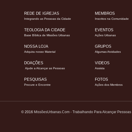
REDE DE IGREJAS
MEMBROS
Integrando as Pessoas da Cidade
Inscritos na Comunidade
TEOLOGIA DA CIDADE
EVENTOS
Base Bíblica de Missões Urbanas
Ações Urbanas
NOSSA LOJA
GRUPOS
Adquira nosso Material
Algumas Atvidades
DOAÇÕES
VIDEOS
Ajude a Alcançar as Pessoas
Assista
PESQUISAS
FOTOS
Procure e Encontre
Ações dos Membros
© 2016
MissõesUrbanas.Com - Trabalhando Para Alcançar Pessoas - 