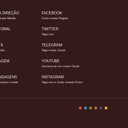
A DIREÇÃO
FACEBOOK
nossa Missão
Curta nossa Pagina
TORAL
TWITTER
Siga-nos
TA
TELEGRAM
eúdo
Siga nosso Canal
SAGEM
YOUTUBE
Inscreva-se em nosso Canal
ENSAGENS
INSTAGRAM
nossos e-mails
Siga-nos e Curta nossas Fotos