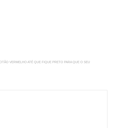
BOTÃO VERMELHO ATÉ QUE FIQUE PRETO PARA QUE O SEU