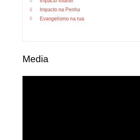
Impacto Infantil
Impacto na Penha
Evangelismo na rua
Media