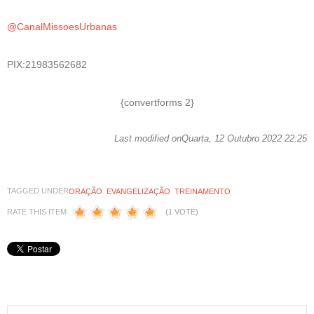
@
CanalMissoesUrbanas
PIX:21983562682
{convertforms 2}
Last modified onQuarta, 12 Outubro 2022 22:25
TAGGED UNDER
ORAÇÃO
EVANGELIZAÇÃO
TREINAMENTO
RATE THIS ITEM
(1 VOTE)