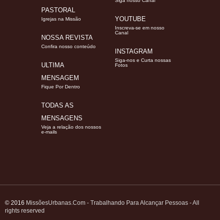
Siga nosso Canal
PASTORAL
YOUTUBE
Igrejas na Missão
Inscreva-se em nosso
Canal
NOSSA REVISTA
Confira nosso conteúdo
INSTAGRAM
Siga-nos e Curta nossas
ULTIMA
Fotos
MENSAGEM
Fique Por Dentro
TODAS AS
MENSAGENS
Veja a relação dos nossos
e-mails
© 2016
MissõesUrbanas.Com - Trabalhando Para Alcançar Pessoas - All
rights reserved