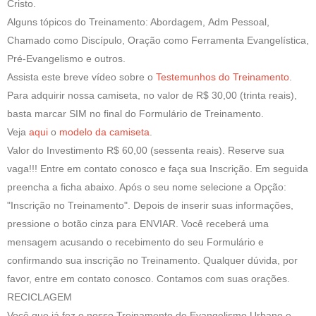
Cristo.
Alguns tópicos do Treinamento: Abordagem, Adm Pessoal,
Chamado como Discípulo, Oração como Ferramenta Evangelística,
Pré-Evangelismo e outros.
Assista este breve vídeo sobre o
Testemunhos do Treinamento
.
Para adquirir nossa camiseta, no valor de R$ 30,00 (trinta reais),
basta marcar SIM no final do Formulário de Treinamento.
Veja
aqui
o
modelo da camiseta
.
Valor do Investimento R$ 60,00 (sessenta reais). Reserve sua
vaga!!! Entre em contato conosco e faça sua Inscrição. Em seguida
preencha a ficha abaixo. Após o seu nome selecione a Opção:
"
Inscrição no Treinamento
". Depois de inserir suas informações,
pressione o botão cinza para
ENVIAR
. Você receberá uma
mensagem acusando o recebimento do seu Formulário e
confirmando sua inscrição no Treinamento. Qualquer dúvida, por
favor, entre em contato conosco. Contamos com suas orações.
RECICLAGEM
Você que já fez o nosso Treinamento de Evangelismo Urbano e