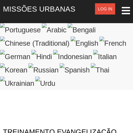
MISSÕES URBANAS
LOG IN
LOG IN
OR
SIGN UP
Registre-se
LOGIN
Lembrar de Mim
Esqueceu o nome de usuário?
Esqueceu a senha?
TREINAMENTO EVANGELIZAÇÃO