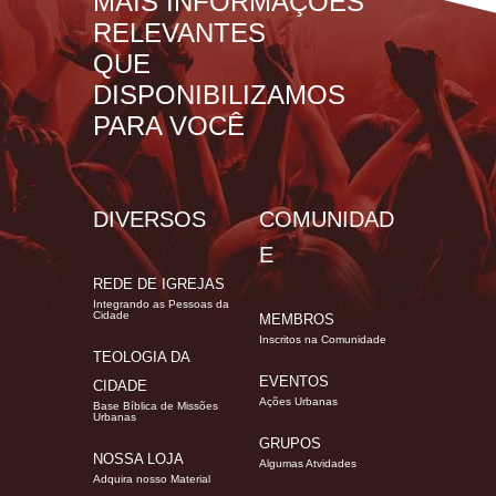
MAIS INFORMAÇÕES
RELEVANTES
QUE
DISPONIBILIZAMOS
PARA VOCÊ
DIVERSOS
COMUNIDAD
E
REDE DE IGREJAS
Integrando as Pessoas da
Cidade
MEMBROS
Inscritos na Comunidade
TEOLOGIA DA
EVENTOS
CIDADE
Ações Urbanas
Base Bíblica de Missões
Urbanas
GRUPOS
NOSSA LOJA
Algumas Atvidades
Adquira nosso Material