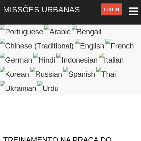
MISSÕES URBANAS
LOG IN
LOG IN
OR
SIGN UP
Registre-se
LOGIN
Lembrar de Mim
Esqueceu o nome de usuário?
Esqueceu a senha?
TREINAMENTO NA PRAÇA DO