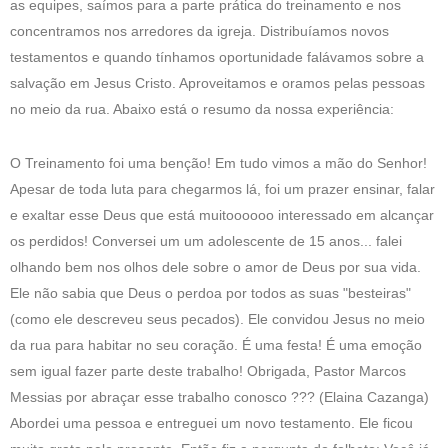
as equipes, saímos para a parte prática do treinamento e nos
concentramos nos arredores da igreja. Distribuíamos novos
testamentos e quando tínhamos oportunidade falávamos sobre a
salvação em Jesus Cristo. Aproveitamos e oramos pelas pessoas
no meio da rua. Abaixo está o resumo da nossa experiência:
O Treinamento foi uma benção! Em tudo vimos a mão do Senhor!
Apesar de toda luta para chegarmos lá, foi um prazer ensinar, falar
e exaltar esse Deus que está muitoooooo interessado em alcançar
os perdidos! Conversei um um adolescente de 15 anos... falei
olhando bem nos olhos dele sobre o amor de Deus por sua vida.
Ele não sabia que Deus o perdoa por todos as suas "besteiras"
(como ele descreveu seus pecados). Ele convidou Jesus no meio
da rua para habitar no seu coração. É uma festa! É uma emoção
sem igual fazer parte deste trabalho! Obrigada, Pastor Marcos
Messias por abraçar esse trabalho conosco ??? (Elaina Cazanga)
Abordei uma pessoa e entreguei um novo testamento. Ele ficou