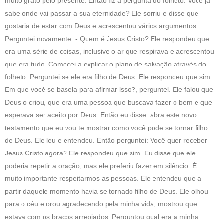
muito grato pelo presente. Então fiz a pergunta do folheto: Você já
sabe onde vai passar a sua eternidade? Ele sorriu e disse que
gostaria de estar com Deus e acrescentou vários argumentos.
Perguntei novamente: - Quem é Jesus Cristo? Ele respondeu que
era uma série de coisas, inclusive o ar que respirava e acrescentou
que era tudo. Comecei a explicar o plano de salvação através do
folheto. Perguntei se ele era filho de Deus. Ele respondeu que sim.
Em que você se baseia para afirmar isso?, perguntei. Ele falou que
Deus o criou, que era uma pessoa que buscava fazer o bem e que
esperava ser aceito por Deus. Então eu disse: abra este novo
testamento que eu vou te mostrar como você pode se tornar filho
de Deus. Ele leu e entendeu. Então perguntei: Você quer receber
Jesus Cristo agora? Ele respondeu que sim. Eu disse que ele
poderia repetir a oração, mas ele preferiu fazer em silêncio. É
muito importante respeitarmos as pessoas. Ele entendeu que a
partir daquele momento havia se tornado filho de Deus. Ele olhou
para o céu e orou agradecendo pela minha vida, mostrou que
estava com os braços arrepiados. Perguntou qual era a minha