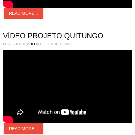
READ MORE...
VÍDEO PROJETO QUITUNGO
PUBLISHED IN
VIDEOS 1
JULHO 19 2022
READ MORE...