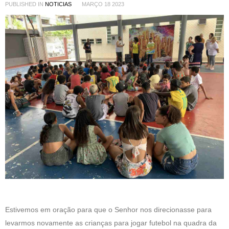
PUBLISHED IN
NOTICIAS
MARÇO 18 2023
Estivemos em oração para que o Senhor nos direcionasse para
levarmos novamente as crianças para jogar futebol na quadra da