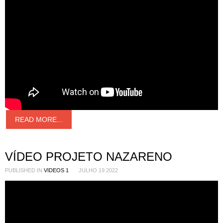
READ MORE...
VÍDEO PROJETO NAZARENO
PUBLISHED IN
VIDEOS 1
JULHO 19 2022