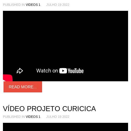
PUBLISHED IN
VIDEOS 1
JULHO 19 2022
READ MORE...
VÍDEO PROJETO CURICICA
PUBLISHED IN
VIDEOS 1
JULHO 19 2022