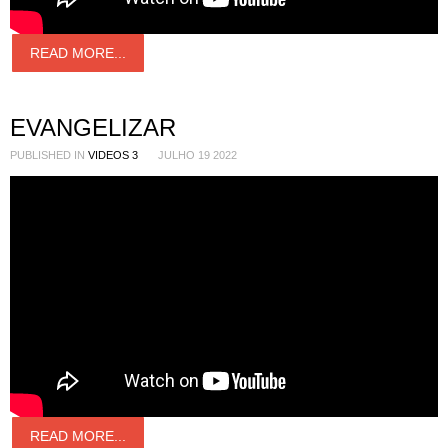
READ MORE...
EVANGELIZAR
PUBLISHED IN
VIDEOS 3
JULHO 19 2022
READ MORE...