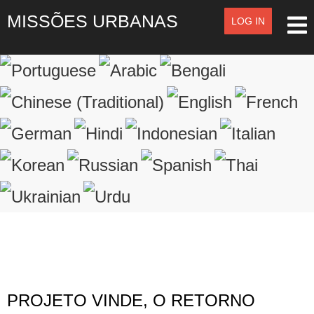
MISSÕES URBANAS
LOG IN
LOG IN
OR
SIGN UP
Registre-se
LOGIN
Lembrar de Mim
Esqueceu o nome de usuário?
Esqueceu a senha?
PROJETO VINDE, O RETORNO