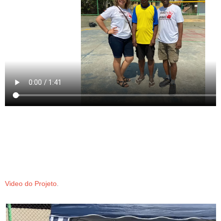
Video do Projeto
.