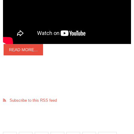
READ MORE...
Subscribe to this RSS feed