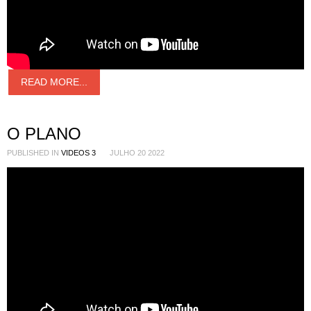
READ MORE...
O PLANO
PUBLISHED IN
VIDEOS 3
JULHO 20 2022