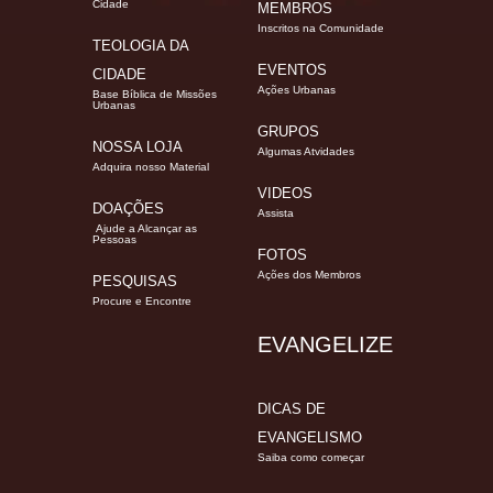
Cidade
MEMBROS
Inscritos na Comunidade
TEOLOGIA DA
EVENTOS
CIDADE
Ações Urbanas
Base Bíblica de Missões
Urbanas
GRUPOS
NOSSA LOJA
Algumas Atvidades
Adquira nosso Material
VIDEOS
DOAÇÕES
Assista
Ajude a Alcançar as
Pessoas
FOTOS
Ações dos Membros
PESQUISAS
Procure e Encontre
EVANGELIZE
DICAS DE
EVANGELISMO
Saiba como começar