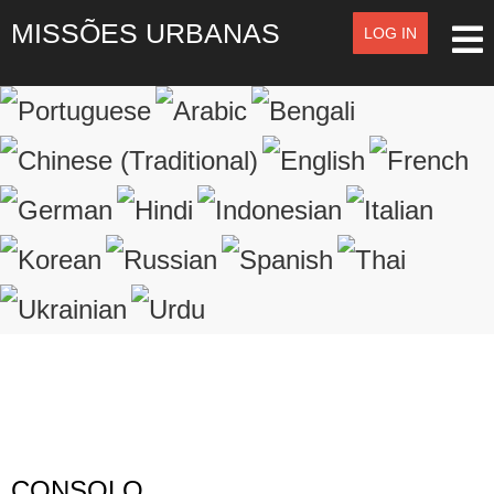
MISSÕES URBANAS
LOG IN
LOG IN
OR
SIGN UP
Registre-se
LOGIN
Lembrar de Mim
Esqueceu o nome de usuário?
Esqueceu a senha?
CONSOLO