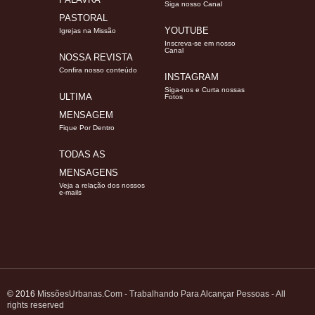
Siga nosso Canal
PASTORAL
YOUTUBE
Igrejas na Missão
Inscreva-se em nosso
Canal
NOSSA REVISTA
Confira nosso conteúdo
INSTAGRAM
Siga-nos e Curta nossas
ULTIMA
Fotos
MENSAGEM
Fique Por Dentro
TODAS AS
MENSAGENS
Veja a relação dos nossos
e-mails
© 2016
MissõesUrbanas.Com - Trabalhando Para Alcançar Pessoas - All
rights reserved