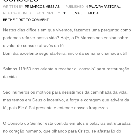
WRITTEN BY
PR MARCOS MESSIAS
PUBLISHED IN
PALAVRA PASTORAL
READ 3966 TIMES
FONT SIZE
EMAIL
MEDIA
BE THE FIRST TO COMMENT!
Nestes dias difíceis em que vivemos, fazemos uma pergunta: como
podemos refazer nossa vida? Hoje, o Pr Marcos nos ensina sobre
o valor do consolo através da fé.
Bom dia excelente segunda-feira, início da semana chamada útil!
Salmos 119:50 nos orienta a receber o "consolo" para restauração
da vida.
São inúmeros os motivos para desistirmos da caminhada da vida,
mas temos em Deus o incentivo, a força e coragem que advém da
fé, pois Ele é Pai presente e entende nossas fraquezas.
O Consolo do Senhor está contido em atos e palavras estruturadas
no coração humano, que olhando para Cristo, se afastarão do