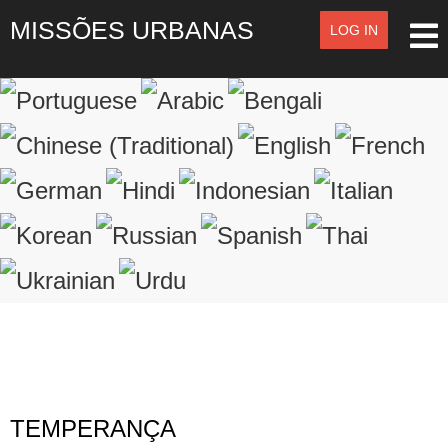
MISSÕES URBANAS
LOG IN
LOG IN
OR
SIGN UP
Registre-se
LOGIN
Lembrar de Mim
Esqueceu o nome de usuário?
Esqueceu a senha?
TEMPERANÇA