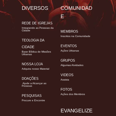
DIVERSOS
COMUNIDAD
E
REDE DE IGREJAS
Integrando as Pessoas da
Cidade
MEMBROS
Inscritos na Comunidade
TEOLOGIA DA
EVENTOS
CIDADE
Ações Urbanas
Base Bíblica de Missões
Urbanas
GRUPOS
NOSSA LOJA
Algumas Atvidades
Adquira nosso Material
VIDEOS
DOAÇÕES
Assista
Ajude a Alcançar as
Pessoas
FOTOS
Ações dos Membros
PESQUISAS
Procure e Encontre
EVANGELIZE