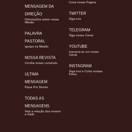
Curta nossa Pagina
MENSAGEM DA
TWITTER
DIREÇÃO
Siga-nos
Orientações sobre nossa
Missão
TELEGRAM
PALAVRA
Siga nosso Canal
PASTORAL
YOUTUBE
Igrejas na Missão
Inscreva-se em nosso
Canal
NOSSA REVISTA
Confira nosso conteúdo
INSTAGRAM
Siga-nos e Curta nossas
ULTIMA
Fotos
MENSAGEM
Fique Por Dentro
TODAS AS
MENSAGENS
Veja a relação dos nossos
e-mails