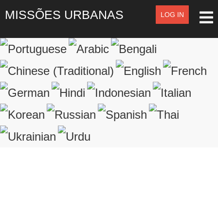
MISSÕES URBANAS
LOG IN
LOG IN
OR
SIGN UP
Registre-se
LOGIN
Lembrar de Mim
Esqueceu o nome de usuário?
Esqueceu a senha?