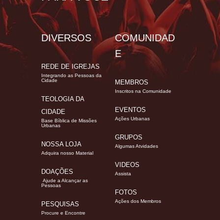
DIVERSOS
COMUNIDAD
E
REDE DE IGREJAS
Integrando as Pessoas da
Cidade
MEMBROS
Inscritos na Comunidade
TEOLOGIA DA
EVENTOS
CIDADE
Ações Urbanas
Base Bíblica de Missões
Urbanas
GRUPOS
NOSSA LOJA
Algumas Atvidades
Adquira nosso Material
VIDEOS
DOAÇÕES
Assista
Ajude a Alcançar as
Pessoas
FOTOS
Ações dos Membros
PESQUISAS
Procure e Encontre