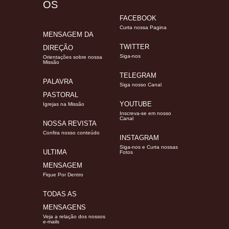
OS
FACEBOOK
Curta nossa Pagina
MENSAGEM DA
TWITTER
DIREÇÃO
Siga-nos
Orientações sobre nossa
Missão
TELEGRAM
PALAVRA
Siga nosso Canal
PASTORAL
YOUTUBE
Igrejas na Missão
Inscreva-se em nosso
Canal
NOSSA REVISTA
Confira nosso conteúdo
INSTAGRAM
Siga-nos e Curta nossas
ULTIMA
Fotos
MENSAGEM
Fique Por Dentro
TODAS AS
MENSAGENS
Veja a relação dos nossos
e-mails