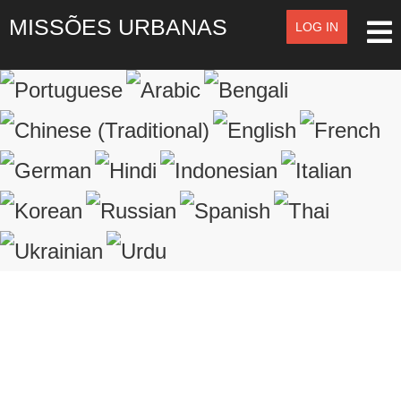
MISSÕES URBANAS
LOG IN
LOG IN
OR
SIGN UP
Registre-se
LOGIN
Lembrar de Mim
Esqueceu o nome de usuário?
Esqueceu a senha?