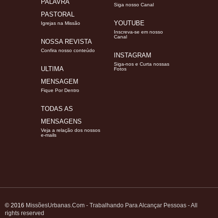
PALAVRA
Siga nosso Canal
PASTORAL
YOUTUBE
Igrejas na Missão
Inscreva-se em nosso
Canal
NOSSA REVISTA
Confira nosso conteúdo
INSTAGRAM
Siga-nos e Curta nossas
ULTIMA
Fotos
MENSAGEM
Fique Por Dentro
TODAS AS
MENSAGENS
Veja a relação dos nossos
e-mails
© 2016
MissõesUrbanas.Com - Trabalhando Para Alcançar Pessoas - All
rights reserved