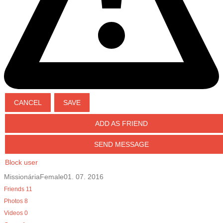
ADD AS FRIEND
SEND MESSAGE
Block user
MissionáriaFemale01. 07. 2016
Friends
11
Photos
8
Videos
0