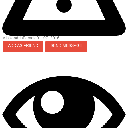
MissionáriaFemale01. 07. 2016
ADD AS FRIEND
SEND MESSAGE