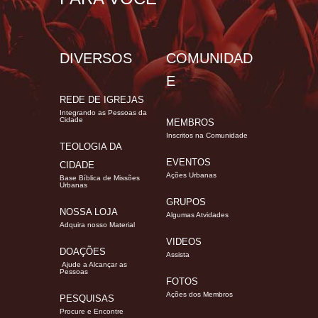
DIVERSOS
COMUNIDAD
E
REDE DE IGREJAS
Integrando as Pessoas da
Cidade
MEMBROS
Inscritos na Comunidade
TEOLOGIA DA
EVENTOS
CIDADE
Ações Urbanas
Base Bíblica de Missões
Urbanas
GRUPOS
NOSSA LOJA
Algumas Atvidades
Adquira nosso Material
VIDEOS
DOAÇÕES
Assista
Ajude a Alcançar as
Pessoas
FOTOS
Ações dos Membros
PESQUISAS
Procure e Encontre