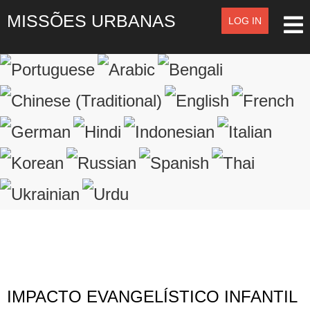
MISSÕES URBANAS
LOG IN
LOG IN
OR
SIGN UP
Registre-se
LOGIN
Lembrar de Mim
Esqueceu o nome de usuário?
Esqueceu a senha?
IMPACTO EVANGELÍSTICO INFANTIL