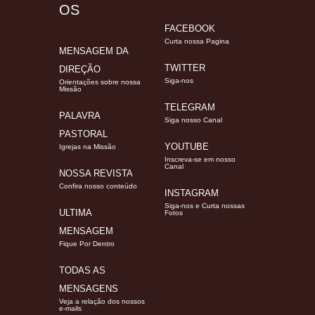
OS
FACEBOOK
Curta nossa Pagina
MENSAGEM DA
TWITTER
DIREÇÃO
Siga-nos
Orientações sobre nossa
Missão
TELEGRAM
PALAVRA
Siga nosso Canal
PASTORAL
YOUTUBE
Igrejas na Missão
Inscreva-se em nosso
Canal
NOSSA REVISTA
Confira nosso conteúdo
INSTAGRAM
Siga-nos e Curta nossas
ULTIMA
Fotos
MENSAGEM
Fique Por Dentro
TODAS AS
MENSAGENS
Veja a relação dos nossos
e-mails