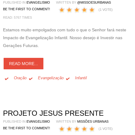
PUBLISHED IN
EVANGELISMO
WRITTEN BY
@MISSOESURBANAS
BE THE FIRST TO COMMENT!
(1 VOTE)
READ: 5767 TIMES
Estamos muito empolgados com tudo o que o Senhor fará neste
Impacto de Evangelização Infantil. Nosso desejo é Investir nas
Gerações Futuras.
READ MORE...
Oração
Evangelização
Infantil
PROJETO JESUS PRESENTE
PUBLISHED IN
EVANGELISMO
WRITTEN BY
MISSÕES URBANAS
BE THE FIRST TO COMMENT!
(1 VOTE)