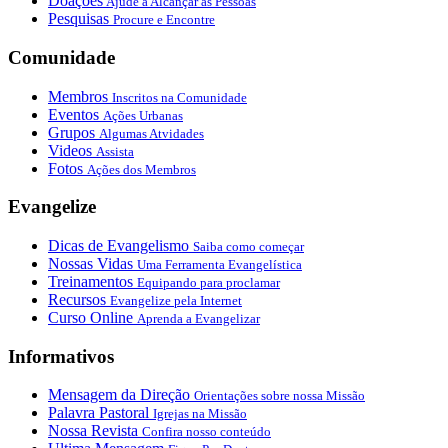
Doações
Ajude a Alcançar as Pessoas
Pesquisas
Procure e Encontre
Comunidade
Membros
Inscritos na Comunidade
Eventos
Ações Urbanas
Grupos
Algumas Atvidades
Videos
Assista
Fotos
Ações dos Membros
Evangelize
Dicas de Evangelismo
Saiba como começar
Nossas Vidas
Uma Ferramenta Evangelística
Treinamentos
Equipando para proclamar
Recursos
Evangelize pela Internet
Curso Online
Aprenda a Evangelizar
Informativos
Mensagem da Direção
Orientações sobre nossa Missão
Palavra Pastoral
Igrejas na Missão
Nossa Revista
Confira nosso conteúdo