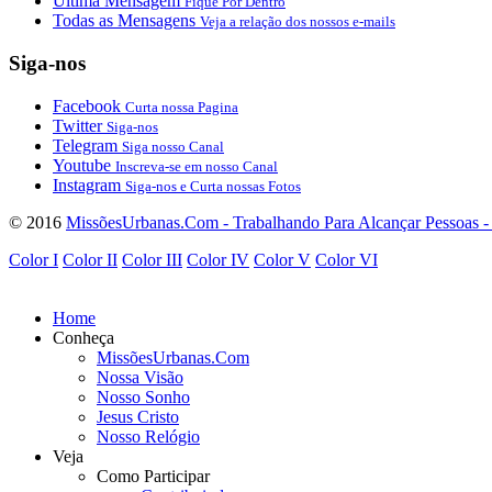
Ultima Mensagem
Fique Por Dentro
Todas as Mensagens
Veja a relação dos nossos e-mails
Siga-nos
Facebook
Curta nossa Pagina
Twitter
Siga-nos
Telegram
Siga nosso Canal
Youtube
Inscreva-se em nosso Canal
Instagram
Siga-nos e Curta nossas Fotos
© 2016
MissõesUrbanas.Com - Trabalhando Para Alcançar Pessoas - A
Color I
Color II
Color III
Color IV
Color V
Color VI
Log in
or
Sign up
Home
Conheça
MissõesUrbanas.Com
Nossa Visão
Nosso Sonho
Registre-se
Login
Jesus Cristo
Lembrar de Mim
Nosso Relógio
Veja
Esqueceu o nome de usuário?
Como Participar
Esqueceu a senha?